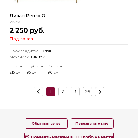
Диван Рензо О
215см
2 250
руб.
Под заказ
Производитель
Brioli
Механизм
Тик-так
Длина
Глубина
Высота
215 см
95 см
90 см
1
2
3
26
Обратная связь
Перезвоните мне
Показать магазин в ТЦ Глобо на карте