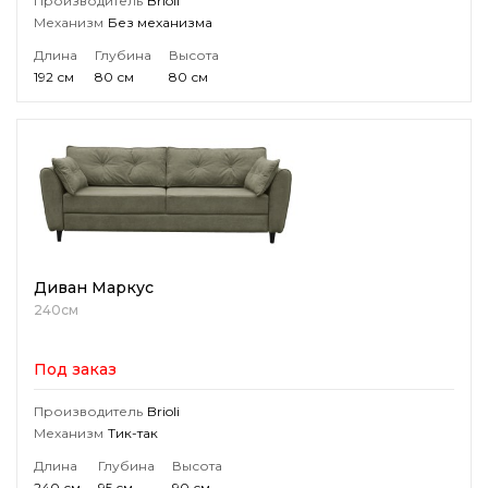
Производитель
Brioli
Механизм
Без механизма
Длина
Глубина
Высота
192 см
80 см
80 см
Диван Маркус
240см
Под заказ
Производитель
Brioli
Механизм
Тик-так
Длина
Глубина
Высота
240 см
95 см
90 см