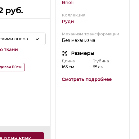
Brioli
2
руб.
Коллекция
Руди
Механизм трансформации
ескими опорами
Без механизма
о ткани
Размеры
Длина
Глубина
165 см
65 см
диван 110см
Смотреть подробнее
в один клик