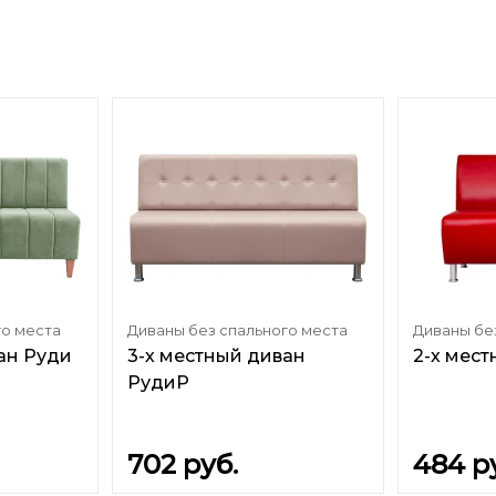
го места
Диваны без спального места
Диваны бе
ан Руди
3-х местный диван
2-х мес
РудиР
702
руб.
484
р