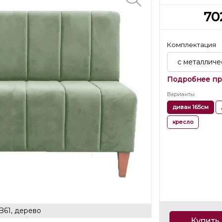
70
Комплектация
с металлич
Подробнее пр
Варианты
:
диван 165см
кресло
B61, дерево
Купить 