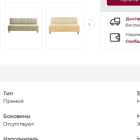
Доста
Беспл
Нашли
Сообщ
Тип
Е
Прямой
Н
Боковины
Н
Отсутствуют
Э
Наполнитель