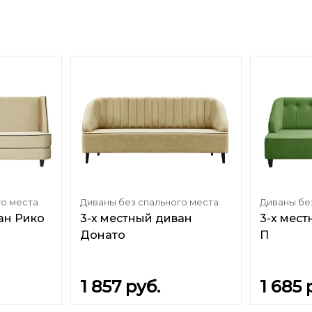
го места
Диваны без спального места
Диваны бе
ан Рико
3-х местный диван
3-х мес
Донато
П
1 857
руб.
1 685