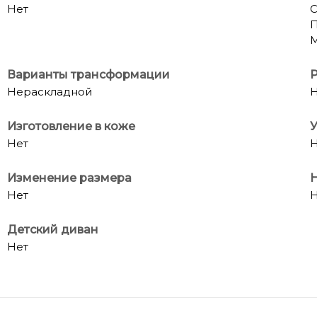
Нет
С
П
Варианты трансформации
Р
Нераскладной
Н
Изготовление в коже
У
Нет
Н
Изменение размера
Н
Нет
Н
Детский диван
Нет