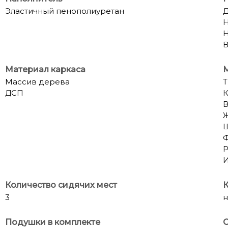
Эластичный пенополиуретан
Д
Н
Н
В
Материал каркаса
Массив дерева
Т
ДСП
К
Р
И
Количество сидячих мест
К
3
н
Подушки в комплекте
С