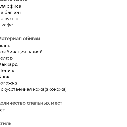
ля офиса
а балкон
а кухню
 кафе
Материал обивки
кань
омбинация тканей
Велюр
Жаккард
Шенилл
Флок
огожка
скусственная кожа(экокожа)
оличество спальных мест
ет
тиль