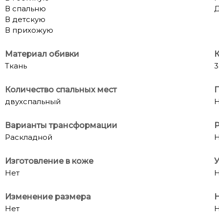
В спальню
В детскую
В прихожую
Материал обивки
К
Ткань
3
Количество спальных мест
П
двухспальный
Н
Варианты трансформации
Р
Раскладной
Н
Изготовление в коже
У
Нет
Н
Изменение размера
Н
Нет
Н