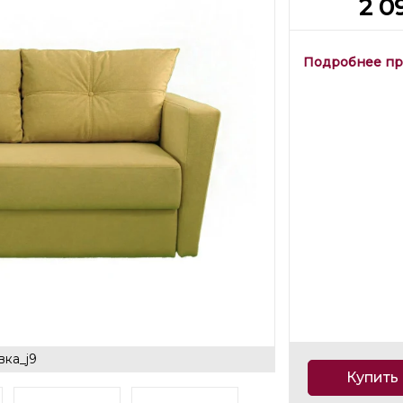
2 0
Подробнее пр
вка_j9
Купить 