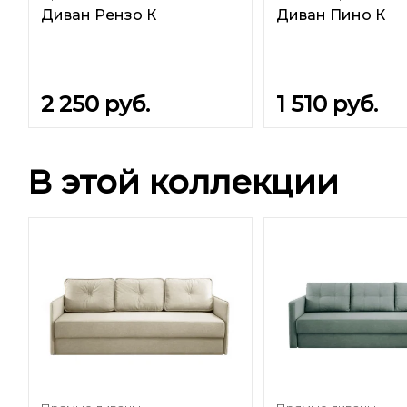
Диван Рензо К
Диван Пино К
2 250
руб.
1 510
руб.
В этой коллекции