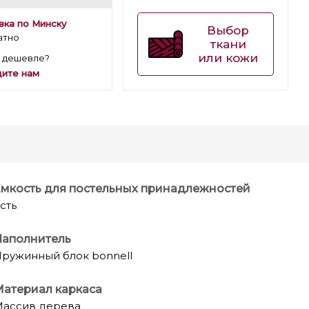
вка по Минску
Выбор
атно
ткани
или кожи
 дешевле?
ите нам
мкость для постельных принадлежностей
сть
Наполнитель
ружинный блок bonnell
атериал каркаса
ассив дерева