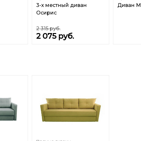
3-х местный диван
Диван М
Осирис
2 315
руб.
2 075
руб.