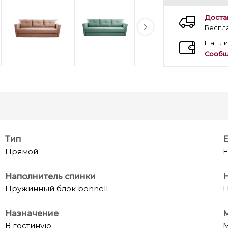
Доста
Беспл
Нашли
Сообщ
Тип
Е
Прямой
Е
Наполнитель спинки
Пружинный блок bonnell
П
Назначение
М
В гостиную
М