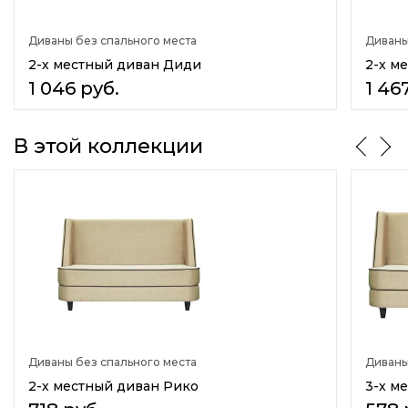
Нет
Диваны без спального места
Диваны
Боковины
Отсутствуют
2-х местный диван Диди
2-х м
1 046
руб.
1 46
Материал обивки
Ткань
Искусственная кожа(экокожа)
В этой коллекции
Велюр
Рогожка
Материал каркаса
Массив дерева
ДСП
Количество сидячих мест
2
Количество спальных мест
нет
Диваны без спального места
Диваны
Назначение
2-х местный диван Рико
3-х м
В прихожую