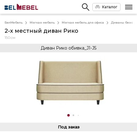
Каталог
БелМебель
Мягкая мебель
Мягкая мебель для офиса
Диваны без спа
2-х местный диван Рико
150см
Диван Рико обивка_J1-J5
Под заказ