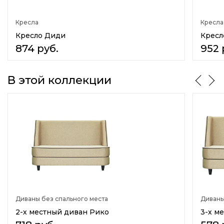
Боковины
Отсутствуют
Кресла
Кресла
Материал изготовления каркаса
Кресло Диди
Кресл
Массив дерева
874
руб.
952
Дсп
Материал обивки
В этой коллекции
Ткань
Кожа натур.+ искусств.
Велюр
Жаккард
Шенилл
Флок
Рогожка
Назначение
Для дома
Для отдыха
В прихожую
Диваны без спального места
Диваны
На кухню
2-х местный диван Рико
3-х м
Для офиса