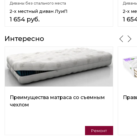
Диваны без спального места
Диваны
Классика(Classic)
2-х местный диван ЛуиП
2-х м
Практичный
Кантри
1 654
руб.
1 65
Подушки в комплекте
Нет
Интересно
Тип кресла
Кресло
Регулируемая спинка
Нет
Изготовление в коже
Нет
Преимущества матраса со съемным
Прав
Наличие столика
чехлом
Нет
Детский диван
Нет
Ремонт