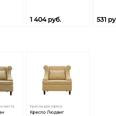
1 404
руб.
531
ру
го места
Кресла для офиса
ан
Кресло Людвиг