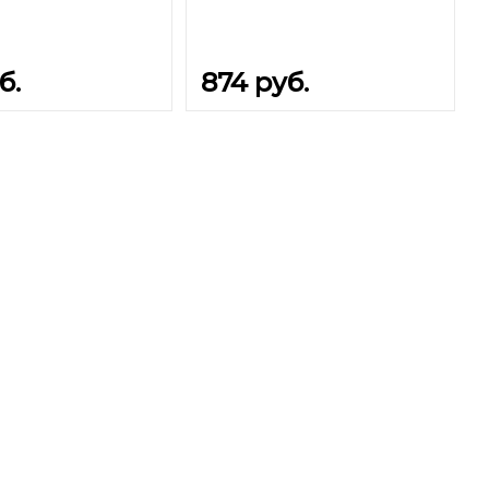
б.
874
руб.