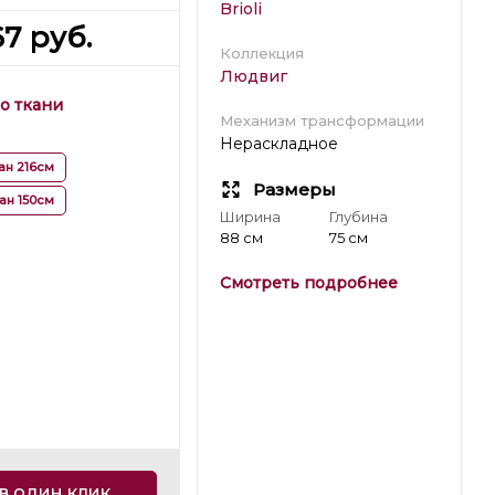
Brioli
67
руб.
Коллекция
Людвиг
о ткани
Механизм трансформации
Нераскладное
ан 216см
Размеры
ан 150см
Ширина
Глубина
88 см
75 см
Смотреть подробнее
в один клик