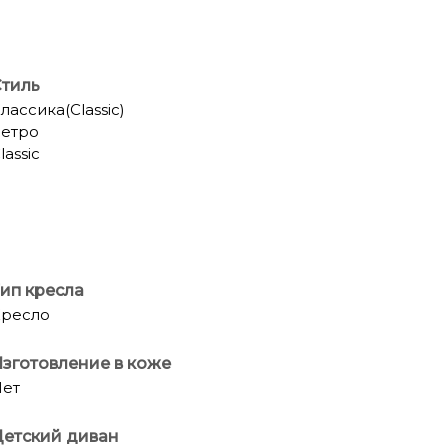
тиль
лассика(Classic)
етро
lassic
ип кресла
ресло
зготовление в коже
ет
етский диван