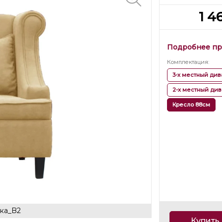
1 4
Подробнее пр
Комплектация
:
3-х местный див
2-х местный див
Кресло 88см
ка_B2
Купить 