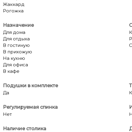
Жаккард
Рогожка
Назначение
С
Для дома
К
Для отдыха
Р
В гостиную
C
В прихожую
На кухню
Для офиса
В кафе
Подушки в комплекте
Т
Да
К
Регулируемая спинка
И
Нет
Н
Наличие столика
Д