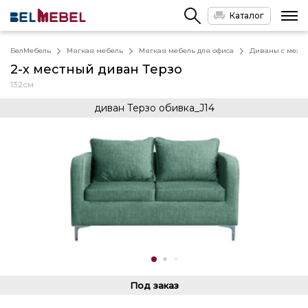
Каталог
БелМебель
Мягкая мебель
Мягкая мебель для офиса
Диваны с меха
2-х местный диван Терзо
132см
диван Терзо обивка_J14
Под заказ