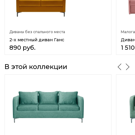
Нет
Емкость для постельных принадлежностей
Нет
Диваны без спального места
Малога
Материал обивки
Ткань
2-х местный диван Ганс
Диван
890
руб.
1 510
Материал каркаса
Массив дерева
ДСП
В этой коллекции
Количество сидячих мест
3
Количество спальных мест
нет
Назначение
В гостиную
В детскую
В прихожую
В кафе