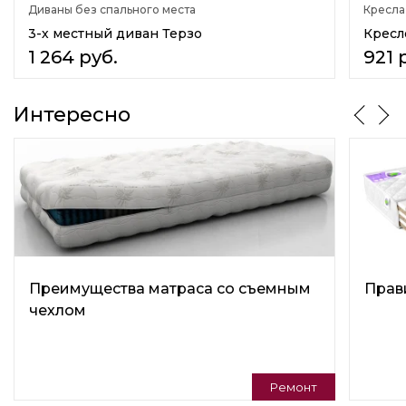
Диваны без спального места
Кресла
На кухню
Для отдыха
3-х местный диван Терзо
Кресл
Для дома
1 264
руб.
921
Для офиса
Стиль
Интересно
Молодёжный
Практичный
Скандинавский
Минимализм
Подушки в комплекте
Нет
Варианты трансформации
Нераскладной
Преимущества матраса со съемным
Прав
чехлом
Регулируемая спинка
Нет
Универсальный угол
Нет
Ремонт