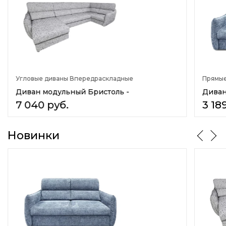
Угловые диваны Впередраскладные
Прямые
Диван модульный Бристоль -
Диван
7 040
руб.
3 18
Новинки