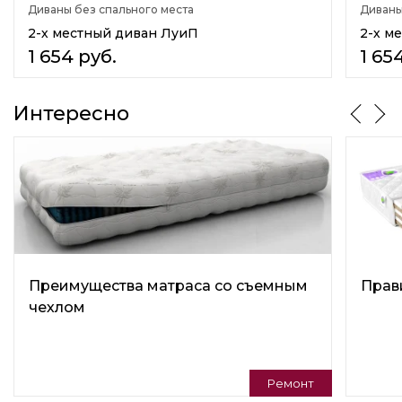
Диваны без спального места
Диваны
Стиль
2-х местный диван ЛуиП
2-х м
Неоклассика(Neoclassic)
1 654
руб.
1 65
Ретро
Подушки в комплекте
Интересно
Нет
Тип кресла
Кресло
Регулируемая спинка
Нет
Изготовление в коже
Нет
Преимущества матраса со съемным
Прав
чехлом
Наличие столика
Нет
Детский диван
Нет
Ремонт