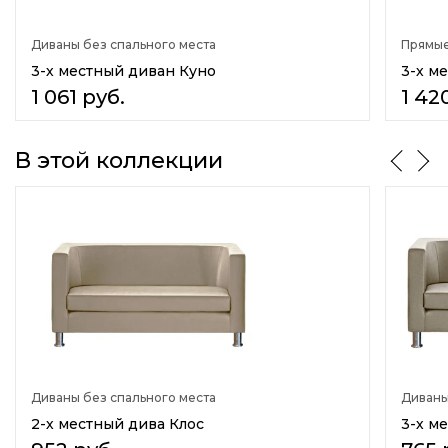
Нет
Диваны без спального места
Прямые
Подлокотники
Твёрдые
3-х местный диван Куно
3-х м
1 061
руб.
1 42
Материал обивки
Ткань
Искусственная кожа(экокожа)
В этой коллекции
Велюр
Материал каркаса
ДСП
Количество сидячих мест
3
Количество спальных мест
нет
Назначение
Диваны без спального места
Диваны
В гостиную
В кафе
2-х местный дива Клос
3-х м
Для отдыха