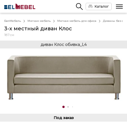
Каталог
БелМебель
Мягкая мебель
Мягкая мебель для офиса
Диваны без спа
3-х местный диван Клос
187см
диван Клос обивка_L4
Под заказ