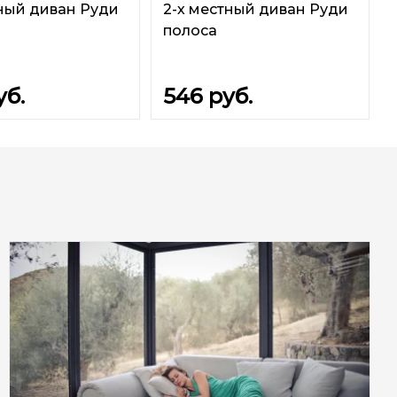
тный диван Руди
2-х местный диван Руди
полоса
уб.
546
руб.