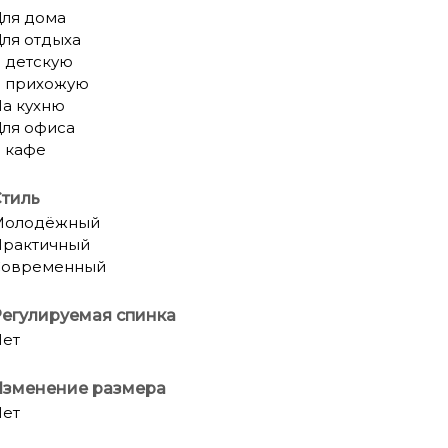
ля дома
ля отдыха
 детскую
 прихожую
а кухню
ля офиса
 кафе
тиль
Молодёжный
рактичный
Современный
егулируемая спинка
ет
Изменение размера
ет