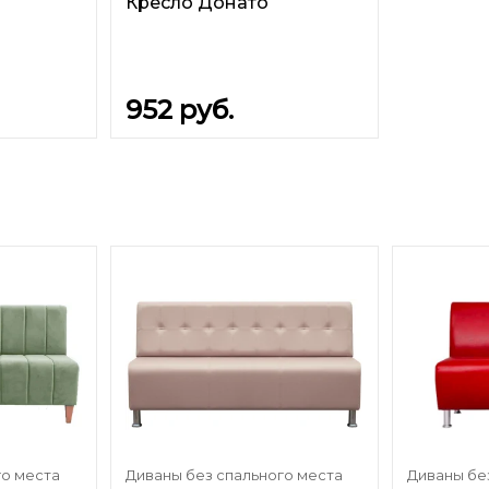
Кресло Донато
952
руб.
го места
Диваны без спального места
Диваны бе