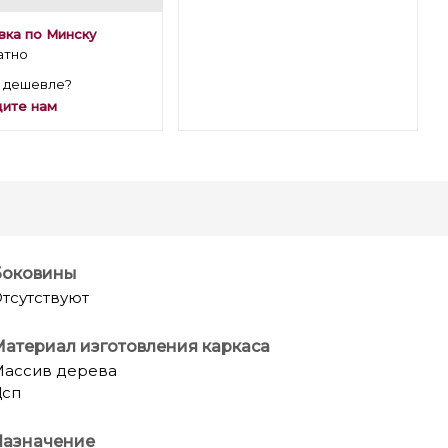
вка по Минску
атно
 дешевле?
ите нам
Боковины
тсутствуют
атериал изготовления каркаса
ассив дерева
Дсп
Назначение