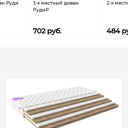
ан Руди
3-х местный диван
2-х мес
РудиР
702
руб.
484
р