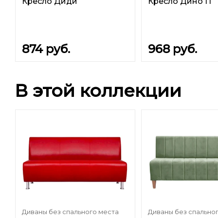
Кресло Диди
Кресло Дино П
874
руб.
968
руб.
В этой коллекции
Диваны без спального места
Диваны без спально