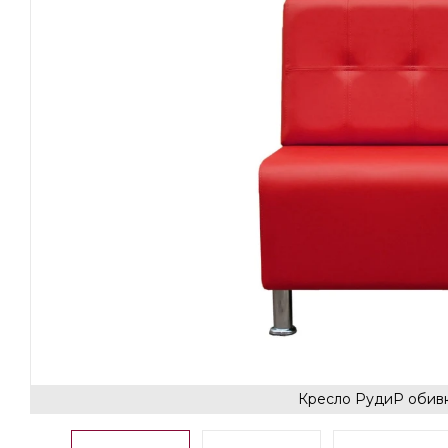
Кресло РудиР обивк