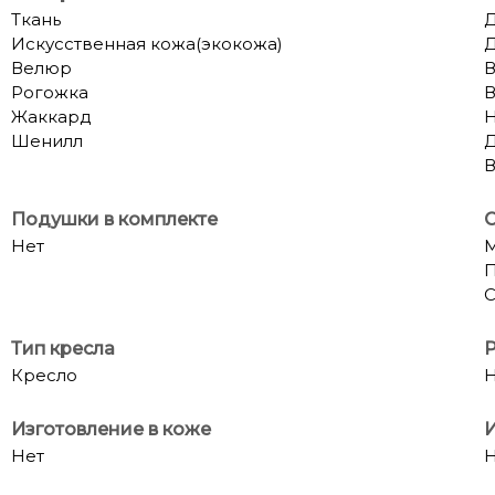
Ткань
Д
Искусственная кожа(экокожа)
Д
Велюр
В
Рогожка
В
Жаккард
Н
Шенилл
Д
В
Подушки в комплекте
С
Нет
П
Тип кресла
Р
Кресло
Н
Изготовление в коже
Нет
Н