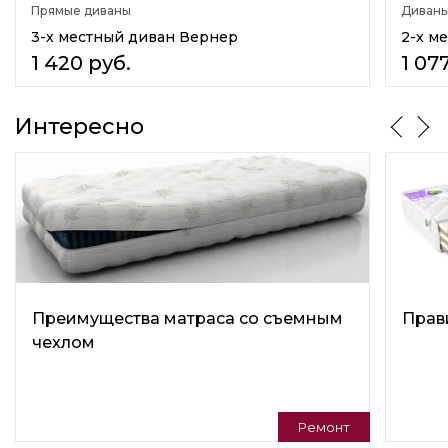
Прямые диваны
Диваны
На балкон
Для отдыха
3-х местный диван Вернер
2-х м
Для дома
1 420
руб.
1 07
Для офиса
Подушки в комплекте
Интересно
Нет
Регулируемая спинка
Нет
Универсальный угол
Нет
Изготовление в коже
Нет
Преимущества матраса со съемным
Прав
чехлом
Наличие столика
Нет
Детский диван
Нет
Ремонт