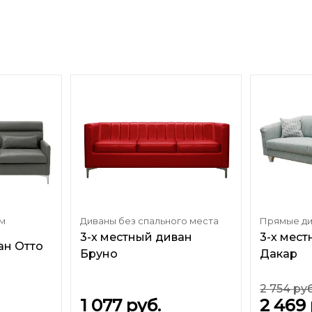
м
Диваны без спального места
Прямые д
3-х местный диван
3-х мес
ан Отто
Бруно
Дакар
2 754
руб
1 077
руб.
2 469