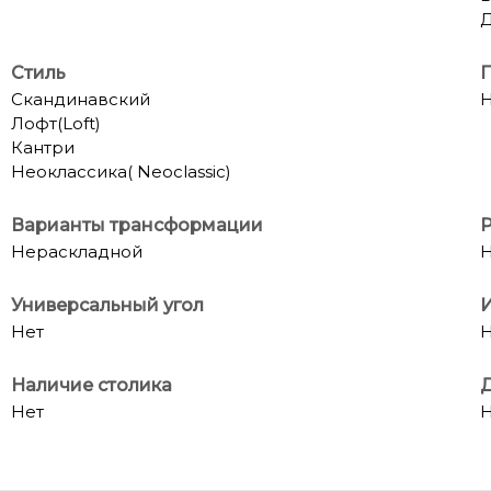
Д
Стиль
П
Скандинавский
Н
Лофт(Loft)
Кантри
Неоклассика( Neoclassic)
Варианты трансформации
Р
Нераскладной
Н
Универсальный угол
И
Нет
Н
Наличие столика
Д
Нет
Н