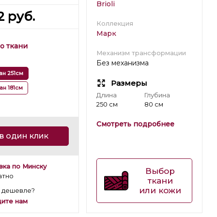
Brioli
2
руб.
Коллекция
Марк
о ткани
Механизм трансформации
Без механизма
ан 251см
Размеры
ан 181см
Длина
Глубина
250 см
80 см
Смотреть подробнее
в один клик
вка по Минску
Выбор
атно
ткани
или кожи
 дешевле?
ите нам