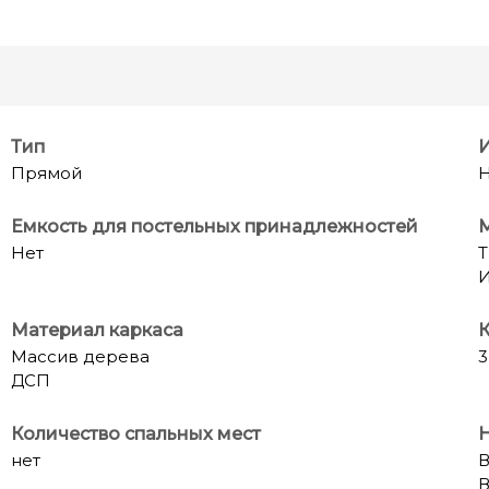
Тип
Прямой
Н
Емкость для постельных принадлежностей
Нет
Т
И
Материал каркаса
К
Массив дерева
3
ДСП
Количество спальных мест
нет
В
В