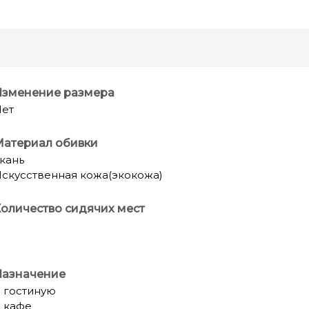
Изменение размера
ет
Материал обивки
кань
скусственная кожа(экокожа)
оличество сидячих мест
Назначение
 гостиную
 кафе