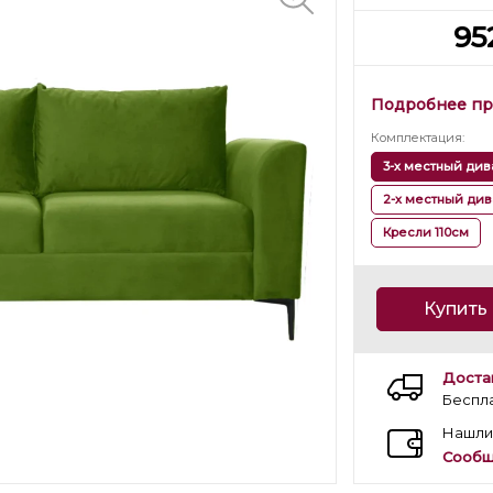
95
Подробнее пр
Комплектация
:
3-х местный див
2-х местный див
Кресли 110см
Купить 
Доста
Беспл
Нашли
Сообщ