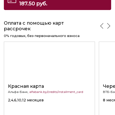
187.50
руб.
Оплата с помощью карт
рассрочек
0% годовых, без первоначального взноса
Красная карта
Чере
Альфа-Банк,
alfabank.by/credits/installment_card
ВТБ-Ба
2,4,6,10,12 месяцев
8 мес