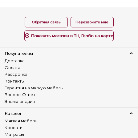
Регулируемая спинка
Нет
Обратная связь
Перезвоните мне
Универсальный угол
Нет
Показать магазин в ТЦ Глобо на карте
Изготовление в коже
Нет
Покупателям
Доставка
Наличие столика
Оплата
Нет
Рассрочка
Контакты
Детский диван
Нет
Гарантия на мягкую мебель
Вопрос-Ответ
Энциклопедия
Каталог
Мягкая мебель
Кровати
Матрасы