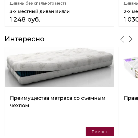
Диваны без спального места
Диваны
3
3-х местный диван Вилли
2-х м
Количество спальных мест
1 248
руб.
1 03
Нет
Назначение
Интересно
В гостиную
В прихожую
В кафе
На кухню
На балкон
Стиль
Современный( Modern)
Молодёжный
Практичный
Преимущества матраса со съемным
Прав
Скандинавский
чехлом
Подушки в комплекте
Нет
Варианты трансформации
Ремонт
Нераскладной