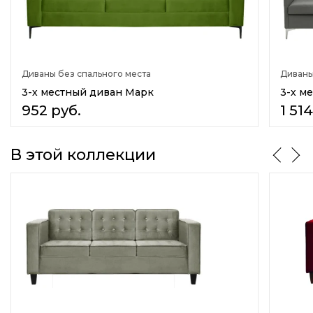
Нет
Емкость для постельных принадлежностей
Нет
Диваны без спального места
Диваны
Наполнитель
Эластичный пенополиуретан
3-х местный диван Марк
3-х м
952
руб.
1 51
Материал обивки
Ткань
Комбинация тканей
В этой коллекции
Наполнитель спинки
Эластичный пенополиуретан
Боковины
Несъемные боковины
Материал каркаса
Массив дерева
ДСП
Количество сидячих мест