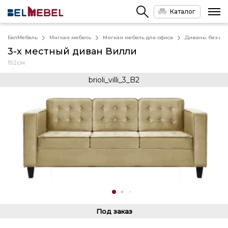
Каталог
БелМебель
Мягкая мебель
Мягкая мебель для офиса
Диваны без спа
3-х местный диван Вилли
192см
brioli_villi_3_B2
Под заказ