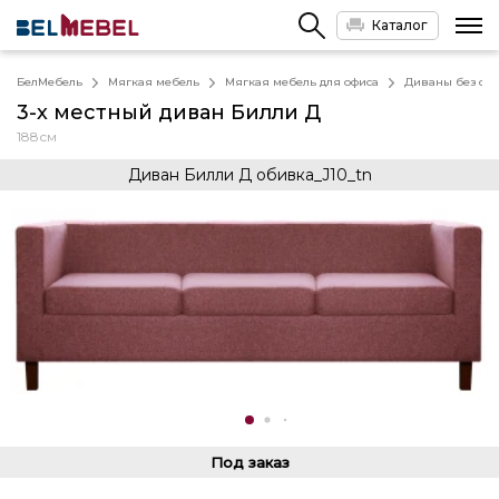
Каталог
БелМебель
Мягкая мебель
Мягкая мебель для офиса
Диваны без спа
3-х местный диван Билли Д
188см
Диван Билли Д обивка_J10_tn
Под заказ