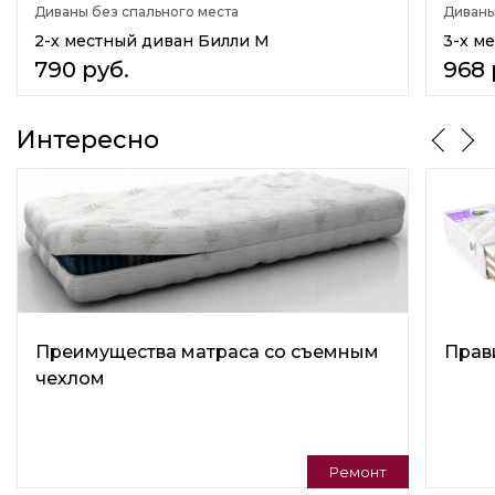
Диваны без спального места
Диваны
Назначение
В гостиную
2-х местный диван Билли М
3-х м
В кафе
790
руб.
968
Для отдыха
Стиль
Интересно
Молодёжный
Практичный
Скандинавский
Подушки в комплекте
Нет
Варианты трансформации
Нераскладной
Преимущества матраса со съемным
Прав
Регулируемая спинка
чехлом
Нет
Универсальный угол
Нет
Ремонт
Изготовление в коже