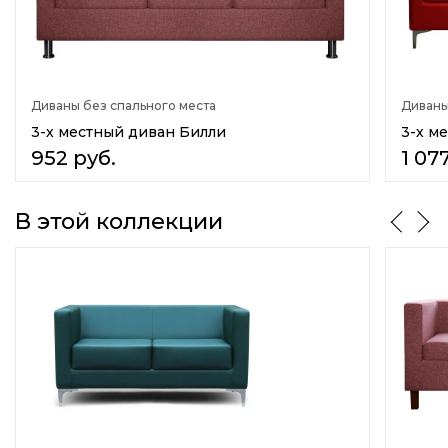
Нет
Емкость для постельных принадлежностей
Нет
Диваны без спального места
Диваны
Материал обивки
Ткань
3-х местный диван Билли
3-х м
Искусственная кожа(экокожа)
952
руб.
1 07
Велюр
Боковины
В этой коллекции
Несъемные боковины
Материал каркаса
Массив дерева
ДСП
Количество сидячих мест
3
Количество спальных мест
нет