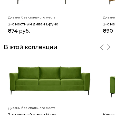
Емкость для постельных принадлежностей
Нет
Диваны без спального места
Диваны
Материал обивки
Ткань
2-х местный диван Бруно
2-х м
Искусственная кожа(экокожа)
874
руб.
890
Материал каркаса
Массив дерева
В этой коллекции
ДСП
Количество сидячих мест
2
Количество спальных мест
нет
Назначение
В гостиную
В прихожую
В кафе
Диваны без спального места
На кухню
Для отдыха
3-х местный диван Марк
Кресл