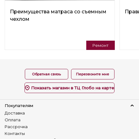
Емкость для постельных принадлежностей
Преимущества матраса со съемным
Прав
Нет
чехлом
Материал обивки
Ткань
Искусственная кожа(экокожа)
Велюр
Ремонт
Жаккард
Боковины
Отсутствуют
Обратная связь
Перезвоните мне
Материал каркаса
ДСП
Показать магазин в ТЦ Глобо на карте
Количество сидячих мест
2
Покупателям
Доставка
Количество спальных мест
Оплата
нет
Рассрочка
Контакты
Назначение