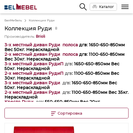
Каталог
БелМебель
Коллекция Руди
Коллекция
Руди
8
Производитель
:
Brioli
3-х местный диван Руди полоса
дгв
: 1650-650-850мм
Вес 50кг. Нераскладной
2-х местный диван Руди полоса
дгв
: 1100-650-850мм
Вес 30кг. Нераскладной
3-х местный диван РудиП
дгв
: 1650-650-850мм Вес
50кг. Нераскладной
2-х местный диван РудиП
дгв
: 1100-650-850мм Вес
30кг. Нераскладной
3-х местный диван Руди
дгв
: 1650-650-850мм Вес
50кг. Нераскладной
2-х местный диван Руди
дгв
: 1100-650-850мм Вес 35кг.
Нераскладной
Кресло Руди
дгв
: 550-650-850мм Вес 20кг.
Нераскладное
Кресло РудиР
дгв
: 550-650-850мм Вес 20кг.
Сортировка
Нераскладное
Руди( опоры металл)
РудиП( опоры металл)