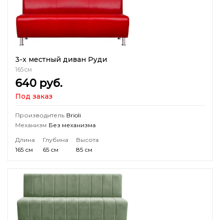
РудиД ( опоры дерево)
Руди полоса ( опоры дерево)
РудиР ( опоры металл)
Каркас
– используются брусковые заготовки из цельной
древесины , а так же древесные плиты.
3-х местный диван Руди
165см
640
руб.
Под заказ
Производитель
Brioli
Механизм
Без механизма
Длина
Глубина
Высота
165 см
65 см
85 см