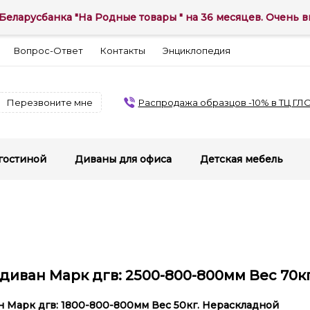
Беларусбанка "На Родные товары " на 36 месяцев. Очень вы
Вопрос-Ответ
Контакты
Энциклопедия
Перезвоните мне
Распродажа образцов -10% в ТЦ ГЛ
гостиной
Диваны для офиса
Детская мебель
 диван Марк дгв: 2500-800-800мм Вес 70к
н Марк дгв: 1800-800-800мм Вес 50кг. Нераскладной