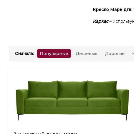
Кресло Марк дгв:
Каркас
– использу
Сначала
:
Популярные
Дешевые
Дорогие