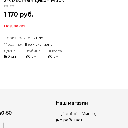
2-х местный диван Марк
180см
1 170
руб.
Под заказ
Производитель
Brioli
Механизм
Без механизма
Длина
Глубина
Высота
180 см
80 см
80 см
Наш магазин
40-50
ТЦ "Глобо" г.Минск,
(не работает)