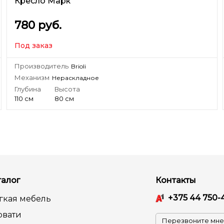
Кресло Марк
780
руб.
Под заказ
Производитель
Brioli
Механизм
Нераскладное
Глубина
Высота
110 см
80 см
талог
Контакты
+375 44 750-
гкая мебель
овати
Перезвоните мне