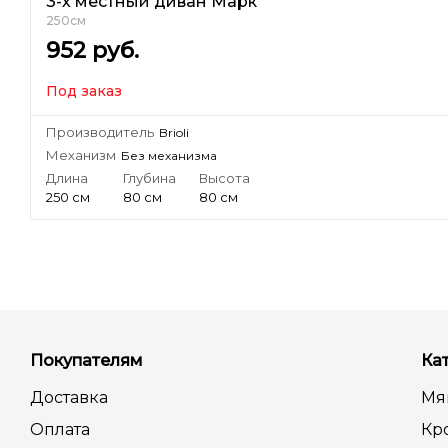
3-х местный диван Марк
250см
952
руб.
Под заказ
Производитель
Brioli
Механизм
Без механизма
Длина
Глубина
Высота
250 см
80 см
80 см
Покупателям
Ка
Доставка
Мя
Оплата
Кр