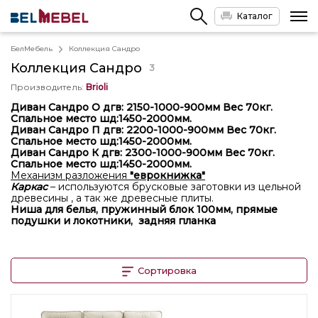
Каталог
БелМебель
Коллекция Сандро
Коллекция
Сандро
3
Производитель
:
Brioli
Диван Сандро О дгв: 2150-1000-900мм Вес 70кг.
Спальное место шд:1450-2000мм.
Диван Сандро П дгв: 2200-1000-900мм Вес 70кг.
Спальное место шд:1450-2000мм.
Диван Сандро К дгв: 2300-1000-900мм Вес 70кг.
Спальное место шд:1450-2000мм.
Механизм разложения
"еврокнижка"
Каркас
– используются брусковые заготовки из цельной
древесины , а так же древесные плиты.
Ниша для белья, пружинный блок 100мм,
прямые
подушки и локотники,
задняя планка
Сортировка