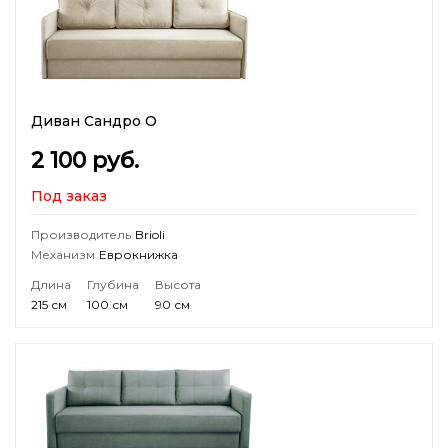
Диван Сандро О
2 100
руб.
Под заказ
Производитель
Brioli
Механизм
Еврокнижка
Длина
Глубина
Высота
215 см
100 см
90 см