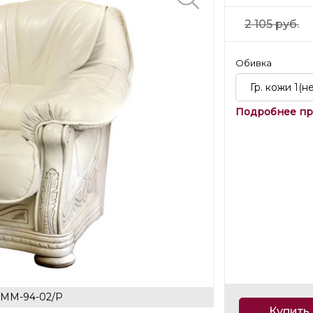
2 105
руб.
Обивка
Гр. кожи 1(
Подробнее пр
1 ММ-94-02/Р
Купить 