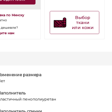
вка по Минску
Выбор
атно
ткани
или кожи
 дешевле?
ите нам
Изменение размера
ет
Наполнитель
ластичный пенополиуретан
аполнитель спинки