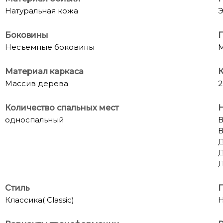
Натуральная кожа
Э
Боковины
Несъемные боковины
Материал каркаса
К
Массив дерева
2
Количество спальных мест
односпальный
В
В
Д
Д
Д
Стиль
П
Классика( Classic)
Н