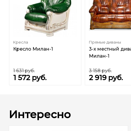
Кресла
Прямые диваны
Кресло Милан-1
3-х местный див
Милан-1
1 631
руб.
3 158
руб.
1 572
руб.
2 919
руб.
Интересно