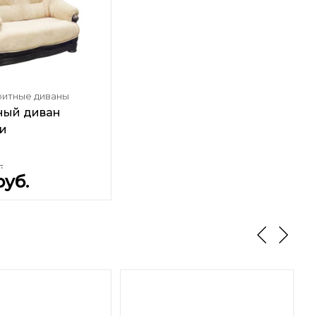
итные диваны
тный диван
и
.
руб.