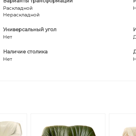
Варианты трансформации
Р
Раскладной
Н
Нераскладной
Универсальный угол
И
Нет
Наличие столика
Д
Нет
Н