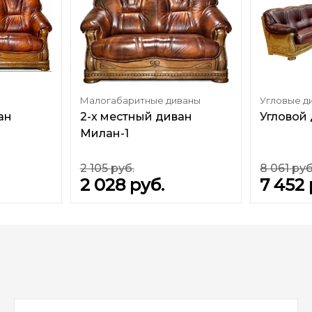
Малогабаритные диваны
Угловые д
ан
2-х местный диван
Угловой
Милан-1
2 105
руб.
8 061
руб
2 028
руб.
7 452