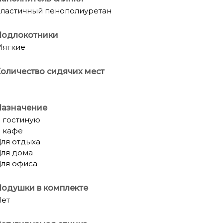
ластичный пенополиуретан
Подлокотники
Мягкие
оличество сидячих мест
Назначение
 гостиную
 кафе
ля отдыха
ля дома
ля офиса
одушки в комплекте
ет