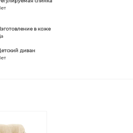
егулируемая спинка
ет
зготовление в коже
Да
етский диван
ет