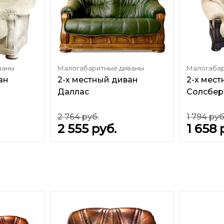
ваны
Малогабаритные диваны
Малогабар
ан
2-х местный диван
2-х мес
Даллас
Солсбер
2 764
руб.
1 794
руб
2 555
руб.
1 658