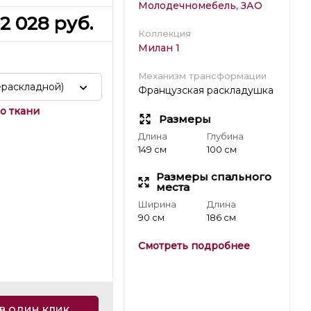
Молодечномебель, ЗАО
2 028
руб.
Коллекция
Милан 1
Механизм трансформации
нераскладной)
Французская раскладушка
о ткани
Размеры
Длина
Глубина
149 см
100 см
Размеры спального
места
Ширина
Длина
90 см
186 см
Смотреть подробнее
в один клик