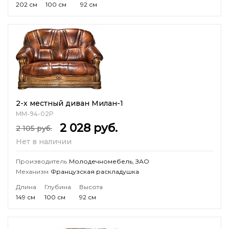
202 см
100 см
92 см
2-х местный диван Милан-1
ММ-94-02Р
2 028
руб.
2 105
руб.
Нет в наличии
Производитель
Молодечномебель, ЗАО
Механизм
Французская раскладушка
Длина
Глубина
Высота
149 см
100 см
92 см