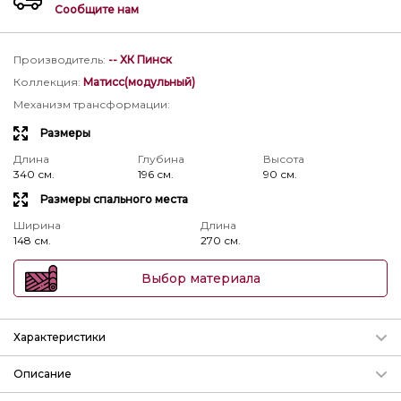
Сообщите нам
Производитель
:
-- ХК Пинск
Коллекция
:
Матисс(модульный)
Механизм трансформации
:
Размеры
Длина
Глубина
Высота
340 см.
196 см.
90 см.
Размеры спального места
Ширина
Длина
148 см.
270 см.
Выбор материала
Характеристики
Механизм трансформации
Описание
Подробнее о механизмах
Угловой диван
1R.90.20m.6mL
или
1L.90.20m.6mR
дшв