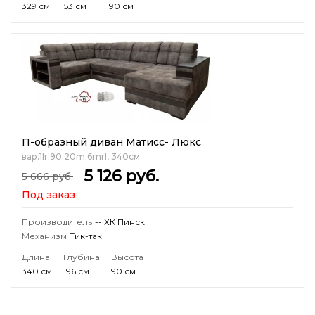
329 см
153 см
90 см
П-образный диван Матисс- Люкс
вар.1lr.90.20m.6mrl, 340см
5 126
руб.
5 666
руб.
Под заказ
Производитель
-- ХК Пинск
Механизм
Тик-так
Длина
Глубина
Высота
340 см
196 см
90 см