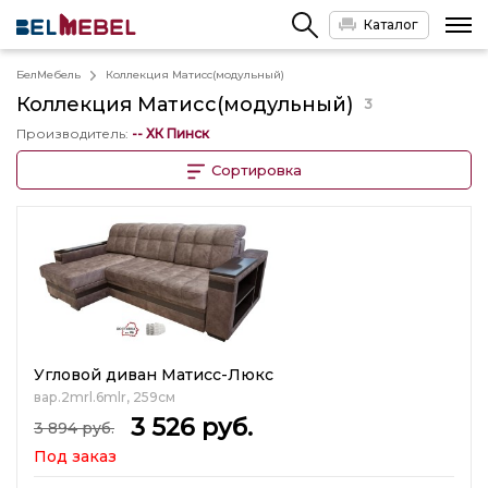
Каталог
БелМебель
Коллекция Матисс(модульный)
Коллекция
Матисс(модульный)
3
Производитель
:
-- ХК Пинск
Сортировка
Угловой диван Матисс-Люкс
вар.2mrl.6mlr, 259см
3 526
руб.
3 894
руб.
Под заказ