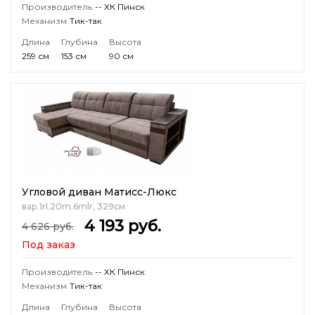
Производитель
-- ХК Пинск
Механизм
Тик-так
Длина
Глубина
Высота
259 см
153 см
90 см
Угловой диван Матисс-Люкс
вар.1rl.20m.6mlr, 329см
4 193
руб.
4 626
руб.
Под заказ
Производитель
-- ХК Пинск
Механизм
Тик-так
Длина
Глубина
Высота