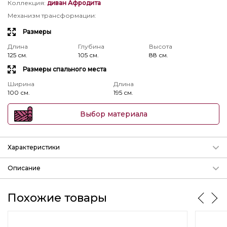
Коллекция
:
диван Афродита
Механизм трансформации
:
Размеры
Длина
Глубина
Высота
125 см.
105 см.
88 см.
Размеры спального места
Ширина
Длина
100 см.
195 см.
Выбор материала
Характеристики
Механизм трансформации
Описание
Подробнее о механизмах
Малогабаритный диван "
Афродита 1000
"
params.param_3
Похожие товары
дгв:.
1250-1050-880
мм. спальное место шд:
1000-1950
мм.
Длина
Глубина
Высота
125 см.
105 см.
88 см.
Механизм Телеском прост в эксплуатации и надежен,