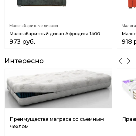
Боковины
Несъемные боковины
Подлокотники
Малогабаритные диваны
Малога
Мягкие
Малогабаритный диван Афродита 1400
Малог
Материал каркаса
973
руб.
918
Массив дерева
ДСП
Фанера
Интересно
Количество сидячих мест
2
Количество спальных мест
односпальный
Назначение
В спальню
В детскую
Преимущества матраса со съемным
Прав
В прихожую
чехлом
На кухню
На балкон