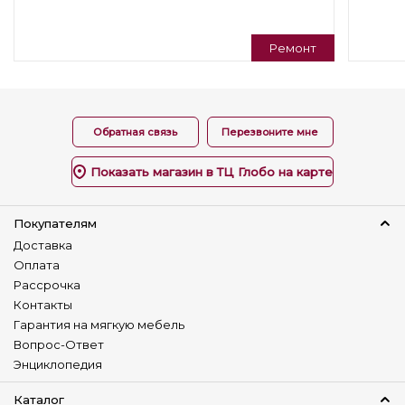
На дачу
Для отдыха
Ремонт
Для дома
Стиль
Неоклассика( Neoclassic)
Современный( Modern)
Обратная связь
Перезвоните мне
Молодёжный
Практичный
Показать магазин в ТЦ Глобо на карте
Подушки в комплекте
Нет
Покупателям
Варианты трансформации
Доставка
Раскладной
Оплата
Рассрочка
Регулируемая спинка
Контакты
Нет
Гарантия на мягкую мебель
Вопрос-Ответ
Универсальный угол
Энциклопедия
Нет
Изготовление в коже
Каталог