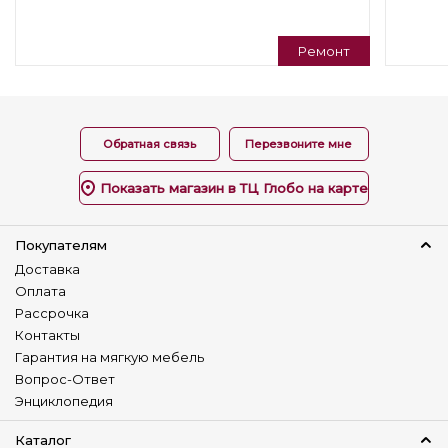
Подушки в комплекте
Нет
Ремонт
Тип кресла
Кресло
Обратная связь
Перезвоните мне
Регулируемая спинка
Нет
Показать магазин в ТЦ Глобо на карте
Изготовление в коже
Да
Покупателям
Изменение размера
Доставка
Нет
Оплата
Рассрочка
Наличие столика
Контакты
Нет
Гарантия на мягкую мебель
Детский диван
Вопрос-Ответ
Нет
Энциклопедия
Каталог