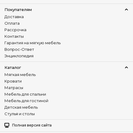
Боковины
Покупателям
Съемные боковины
Доставка
Оплата
Подлокотники
Рассрочка
Съемные подлокотники
Контакты
Гарантия на мягкую мебель
Материал каркаса
Вопрос-Ответ
Ламинир. ДСП
Фанера
Энциклопедия
Количество сидячих мест
Каталог
2
Мягкая мебель
Кровати
Количество спальных мест
Матрасы
односпальный
Мебель для спальни
Мебель для гостиной
Назначение
Детская мебель
В спальню
В детскую
Стулья и столы
В прихожую
На дачу
Полная версия сайта
Для отдыха