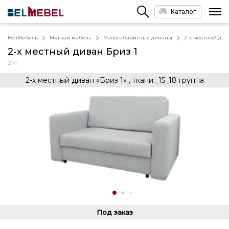
Каталог
БелМебель
Мягкая мебель
Малогабаритные диваны
2-х местный див
2-х местный диван Бриз 1
2М
2-х местный диван «Бриз 1» , ткани:_15_18 группа
Под заказ