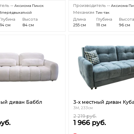
тель
Производитель
-- Аксиома Пинск
-- Аксиома П
Механизм
Вперёдвыкатной
Тик-так
Глубина
Высота
Длина
Глубина
Высот
114 см
84 см
255 см
111 см
96 см
ный диван Баббл
3-х местный диван Куб
3М, 233см
2 219
руб.
уб.
1 966
руб.