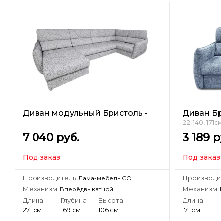
Диван модульный Бристоль -
Диван Б
22-140, 171с
7 040
руб.
3 189
р
Под заказ
Под заказ
Производитель
Производи
Лама-мебель СООО «Лама-мебель»
Механизм
Механизм
Вперёдвыкатной
Длина
Глубина
Высота
Длина
271 см
169 см
106 см
171 см