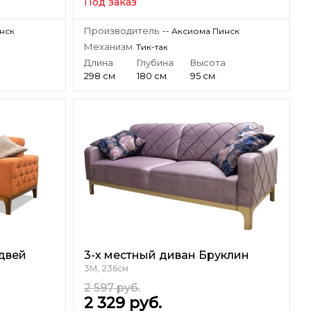
Под заказ
Производитель
инск
-- Аксиома Пинск
Механизм
Тик-так
а
Длина
Глубина
Высота
298 см
180 см
95 см
двей
3-х местный диван Бруклин
3М, 236см
2 597
руб.
2 329
руб.