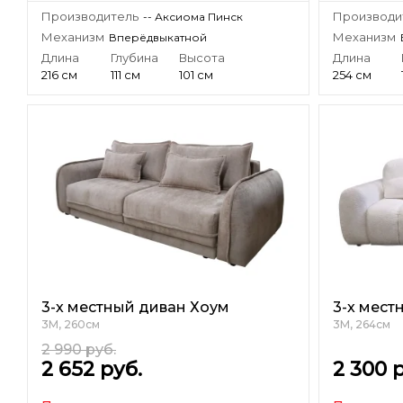
Производитель
Производи
-- Аксиома Пинск
Механизм
Механизм
Вперёдвыкатной
Длина
Глубина
Высота
Длина
216 см
111 см
101 см
254 см
3-х местный диван Хоум
3-х мест
3М, 260см
3М, 264см
2 990
руб.
2 652
руб.
2 300
р