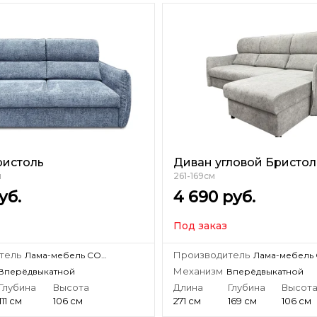
ристоль
Диван угловой Бристол
м
261-169см
уб.
4 690
руб.
Под заказ
тель
Производитель
Лама-мебель СООО «Лама-мебель»
Механизм
Вперёдвыкатной
Вперёдвыкатной
Глубина
Высота
Длина
Глубина
Высот
111 см
106 см
271 см
169 см
106 см