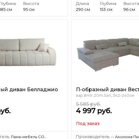
Глубина
Высота
Длина
Глубина
Высот
185 см
95 см
290 см
153 см
96 см
тный диван Белладжио
П-образный диван Вес
вар.8mlr.20m.5arl, 342-240см
5 585
руб.
уб.
4 997
руб.
Под заказ
тель
Производитель
Лама-мебель СООО «Лама-мебель»
-- Аксиома П