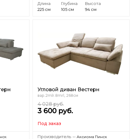
а
Длина
Глубина
Высота
225 см
105 см
94 см
терн
Угловой диван Вестерн
вар.2mlr.8mrl, 268см
4 028
руб.
3 600
руб.
Под заказ
Производитель
инск
-- Аксиома Пинск