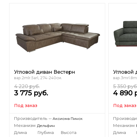
Угловой диван Вестерн
Угловой
вар.2mlr.5аrl, 274-240см.
вар.3mrl.8ml
4 220
руб.
5 350
руб
3 775
руб.
4 890
Под заказ
Под заказ
Производитель
Производи
-- Аксиома Пинск
Механизм
Механизм
Дельфин
Длина
Глубина
Высота
Длина