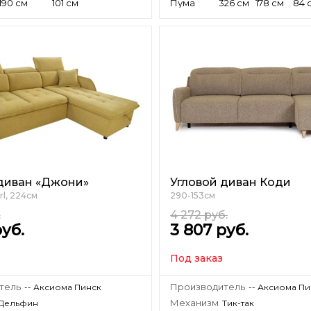
190 см
101 см
Пума
326 см
178 см
84 
диван «Джони»
Угловой диван Коди
rl, 224см
290-153см
.
4 272
руб.
уб.
3 807
руб.
Под заказ
тель
Производитель
-- Аксиома Пинск
-- Аксиома П
Механизм
Дельфин
Тик-так