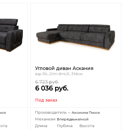
Угловой диван Аскания
вар.1RL.20m.8mLR, 396см.
6 723
руб.
6 036
руб.
Под заказ
Производитель
инск
-- Аксиома Пинск
Механизм
Вперёдвыкатной
ота
Длина
Глубина
Высота