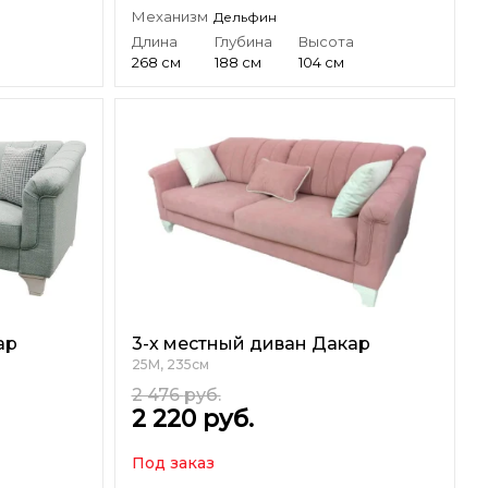
Механизм
Дельфин
а
Длина
Глубина
Высота
268 см
188 см
104 см
ар
3-х местный диван Дакар
25М, 235см
2 476
руб.
2 220
руб.
Под заказ