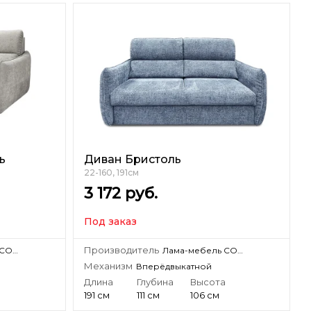
ь
Диван Бристоль
22-160, 191см
3 172
руб.
Под заказ
Производитель
Лама-мебель СООО «Лама-мебель»
Лама-мебель СООО «Лама-мебель»
Механизм
Вперёдвыкатной
а
Длина
Глубина
Высота
191 см
111 см
106 см