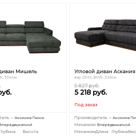
 диван Мишель
Угловой диван Аскания
r, 304см.
вар.25mL.8mR, 326см.
.
5 827
руб.
руб.
5 218
руб.
Под заказ
тель
Производитель
-- Аксиома Пинск
-- Аксиома П
Механизм
Вперёдвыкатной
Вперёдвыкатной
Глубина
Высота
Механизм
Длина
Глубина
Выс