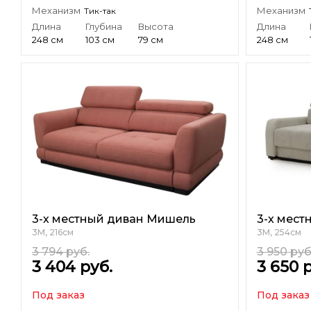
Механизм
Механизм
Тик-так
Длина
Глубина
Высота
Длина
248 см
103 см
79 см
248 см
3-х местный диван Мишель
3-х мест
3М, 216см
3М, 254см
3 794
руб.
3 950
руб
3 404
руб.
3 650
р
Под заказ
Под заказ