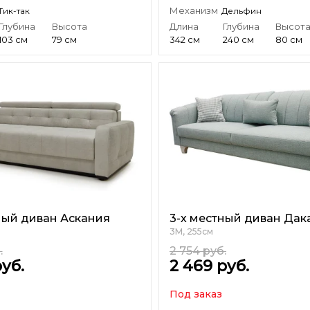
Механизм
Тик-так
Дельфин
Глубина
Высота
Длина
Глубина
Высот
103 см
79 см
342 см
240 см
80 см
ный диван Аскания
3-х местный диван Дак
3М, 255см
.
2 754
руб.
уб.
2 469
руб.
Под заказ