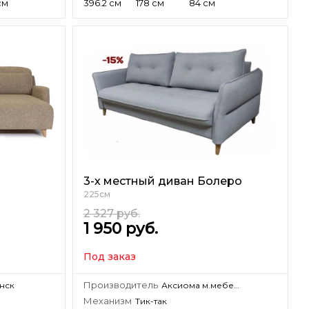
см
396.2 см
178 см
84 см
3-х местный диван Болеро
225см
2 327
руб.
1 950
руб.
Под заказ
Производитель
инск
Аксиома м.мебель
Механизм
Тик-так