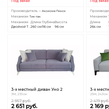
Под заказ
Под заказ
Производитель
Производи
-- Аксиома Пинск
Механизм
Механизм
Тик-так
Механизм
Длина
Глубина
Высота
Длина
Двойной Тик-так
260 см
116 см
96 см
264 см
3-х местный диван Уно 2
3-х мест
3М, 235см
25М, 243см
2 957
руб.
2 419
руб
2 651
руб.
2 169
р