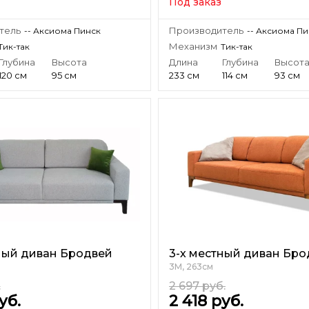
Под заказ
тель
Производитель
-- Аксиома Пинск
-- Аксиома П
Механизм
Тик-так
Тик-так
Глубина
Высота
Длина
Глубина
Высот
120 см
95 см
233 см
114 см
93 см
ный диван Бродвей
3-х местный диван Бро
3М, 263см
.
2 697
руб.
уб.
2 418
руб.