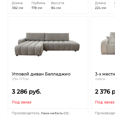
Длина
Глубина
Высота
Длина
362 см
178 см
84 см
224 см
Угловой диван Белладжио
3-х мес
294-177см
248см
3 286
руб.
2 376
р
Под заказ
Под заказ
Производитель
Производи
Лама-мебель СООО «Лама-мебель»