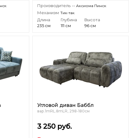
Производитель
инск
-- Аксиома Пинск
Механизм
Тик-так
а
Длина
Глубина
Высота
235 см
111 см
96 см
а
Угловой диван Баббл
вар.1mRL.8mLR, 298-180см
3 250
руб.