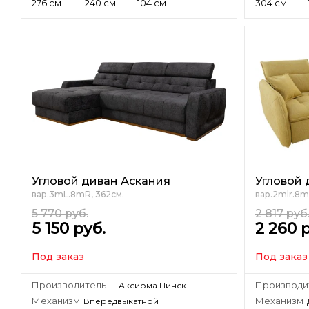
276 см
240 см
104 см
304 см
Угловой диван Аскания
Угловой 
вар.3mL.8mR, 362см.
вар.2mlr.8m
5 770
руб.
2 817
руб
5 150
руб.
2 260
р
Под заказ
Под заказ
Производитель
Производи
-- Аксиома Пинск
Механизм
Механизм
Вперёдвыкатной