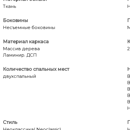
Ткань
Н
Боковины
Несъемные боковины
Материал каркаса
К
Массив дерева
2
Ламинир. ДСП
Количество спальных мест
двухспальный
В
В
В
В
В
Н
Стиль
П
Неоклассика( Neoclassic)
Н