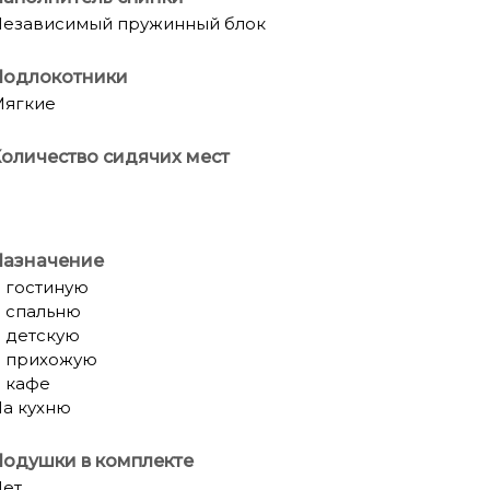
езависимый пружинный блок
Подлокотники
Мягкие
оличество сидячих мест
Назначение
 гостиную
 спальню
 детскую
 прихожую
 кафе
а кухню
одушки в комплекте
ет