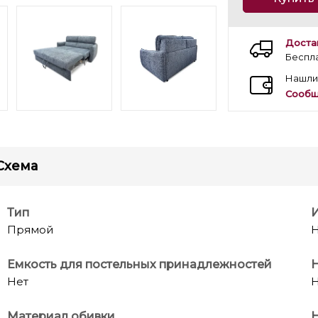
Доста
Беспл
Нашли
Сообщ
Схема
Тип
Прямой
Н
Емкость для постельных принадлежностей
Нет
Н
Материал обивки
Н