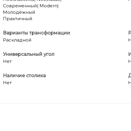
Современный( Modern)
Молодёжный
Практичный
Варианты трансформации
Р
Раскладной
Н
Универсальный угол
И
Нет
Н
Наличие столика
Д
Нет
Н