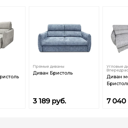
Прямые диваны
Угловые д
Впередра
Диван Бристоль
ристоль
Диван м
Бристоль
3 189
руб.
7 040