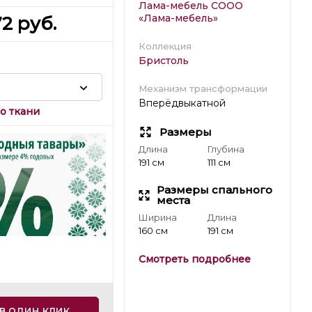
Лама-мебель СООО
«Лама-мебель»
72
руб.
Коллекция
Бристоль
Механизм трансформации
Вперёдвыкатной
о ткани
Размеры
Длина
Глубина
191 см
111 см
Размеры спального
места
Ширина
Длина
160 см
191 см
Смотреть подробнее
в один клик