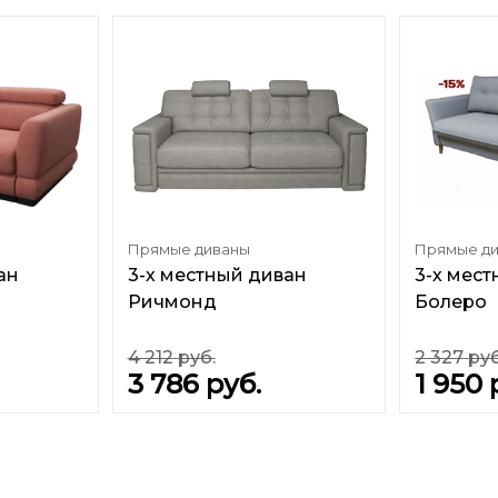
Прямые диваны
Прямые д
ан
3-х местный диван
3-х мес
Ричмонд
Болеро
4 212
руб.
2 327
руб
3 786
руб.
1 950