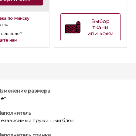
вка по Минску
Выбор
атно
ткани
или кожи
 дешевле?
ите нам
Изменение размера
ет
Наполнитель
езависимый пружинный блок
аполнитель спинки