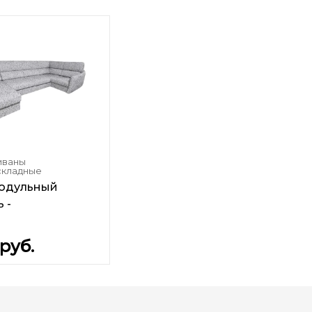
иваны
складные
одульный
 -
руб.