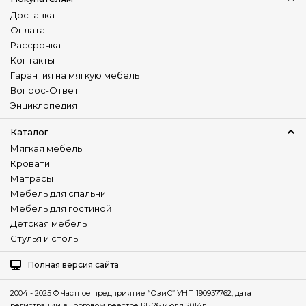
шд:
1560-2450
мм.
Назначение
-3
-местный диван
дгв:
2540-1140-1030(870)
мм.,
Доставка
спальное место шд:
1560-2100
мм.
В гостиную
Оплата
В спальню
Рассрочка
Контакты
Стиль
Гарантия на мягкую мебель
Современный( Modern)
Вопрос-Ответ
Молодёжный
Энциклопедия
Практичный
Каталог
Подушки в комплекте
Нет
Мягкая мебель
Кровати
Варианты трансформации
Матрасы
Раскладной
Мебель для спальни
Нераскладной
Мебель для гостиной
Детская мебель
Регулируемая спинка
Стулья и столы
Да
Универсальный угол
Полная версия сайта
Нет
2004 - 2025 © Частное предприятие “ОзиС” УНП 190937762, дата
Изготовление в коже
регистрации в Торговом реестре РБ 26 июля 2014г.