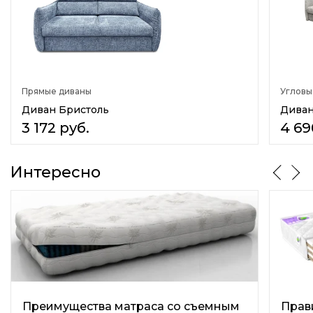
Несъемные боковины
Подлокотники
Мягкие
Материал каркаса
Прямые диваны
Угловы
Массив дерева
Ламинир. ДСП
Диван Бристоль
Диван
3 172
руб.
4 69
Количество сидячих мест
2
Интересно
Количество спальных мест
двухспальный
Назначение
В гостиную
В спальню
В детскую
В прихожую
В кафе
На кухню
Преимущества матраса со съемным
Прав