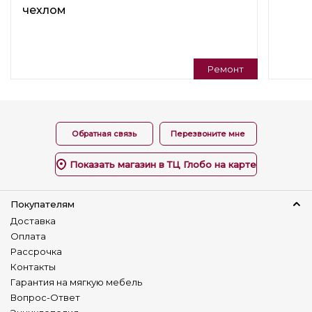
чехлом
Стиль
Неоклассика( Neoclassic)
Современный( Modern)
Молодёжный
Практичный
Ремонт
Подушки в комплекте
Нет
Варианты трансформации
Обратная связь
Перезвоните мне
Раскладной
Показать магазин в ТЦ Глобо на карте
Регулируемая спинка
Нет
Покупателям
Универсальный угол
Доставка
Нет
Оплата
Рассрочка
Изготовление в коже
Контакты
Нет
Гарантия на мягкую мебель
Наличие столика
Вопрос-Ответ
Нет