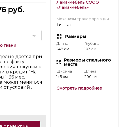
Лама-мебель СООО
«Лама-мебель»
76
руб.
Механизм трансформации
Тик-так
Размеры
Длина
Глубина
о ткани
248 см
103 см
делие дается при
Размеры спального
е по факту
места
словия покупки в
Ширина
Длина
ли в кредит “На
ы” 36 мес.
145 см
200 см
на может меняться
 от условий .
Смотреть подробнее
в один клик