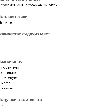
езависимый пружинный блок
Подлокотники
Мягкие
оличество сидячих мест
Назначение
 гостиную
 спальню
 детскую
 кафе
а кухню
одушки в комплекте
ет