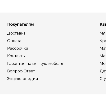
Покупателям
Ка
Доставка
Мя
Оплата
Кр
Рассрочка
Ма
Контакты
Ме
Гарантия на мягкую мебель
Ме
Вопрос-Ответ
Де
Энциклопедия
Сту
2004 - 2025 © Частное предприятие “ОзиС” УНП 190937762, да
Правила торговли по образцам