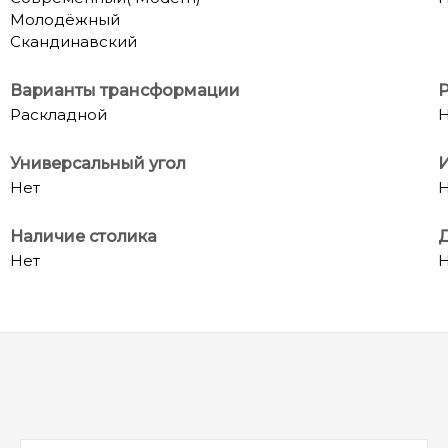
Молодёжный
Скандинавский
Варианты трансформации
Р
Раскладной
Н
Универсальный угол
И
Нет
Н
Наличие столика
Д
Нет
Н