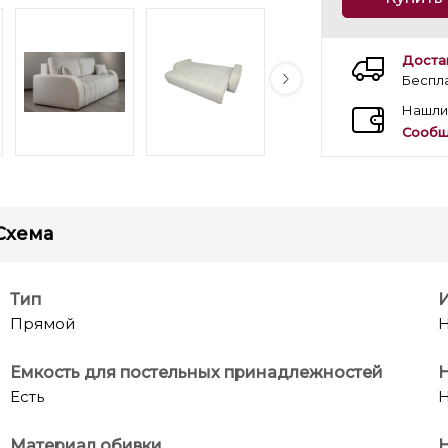
Доста
Беспл
Нашли
Сообщ
Схема
Тип
Прямой
Н
Емкость для постельных принадлежностей
Есть
Н
Материал обивки
Н