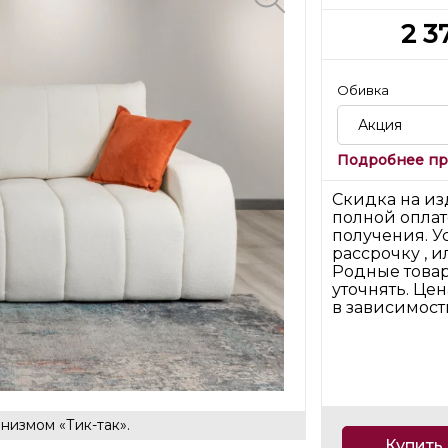
2 3
Обивка
Акция
Подробнее пр
Скидка на из
полной оплат
получения. У
рассрочку , и
Родные товар
уточнять. Це
в зависимости
низмом «Тик-так».
Купить 