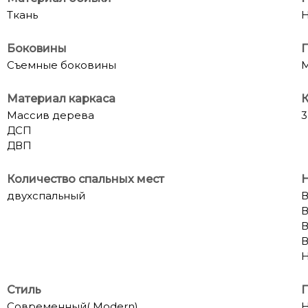
Ткань
Н
Боковины
Съемные боковины
Материал каркаса
К
Массив дерева
3
ДСП
ДВП
Количество спальных мест
двухспальный
В
В
В
В
Н
Стиль
П
Современный( Modern)
Н