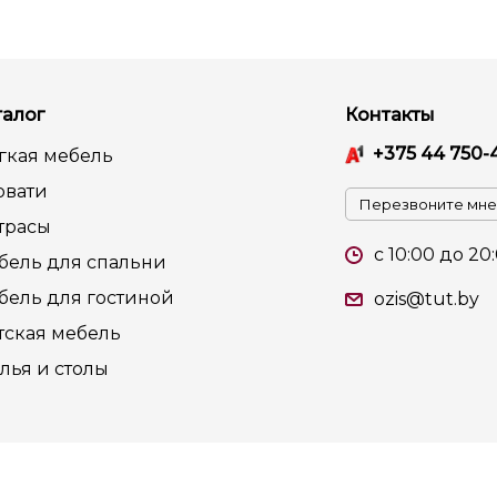
талог
Контакты
+375 44 750-
гкая мебель
овати
Перезвоните мне
трасы
c 10:00 до 20
бель для спальни
бель для гостиной
ozis@tut.by
тская мебель
лья и столы
та регистрации в Торговом реестре РБ 26 июля 2014г.