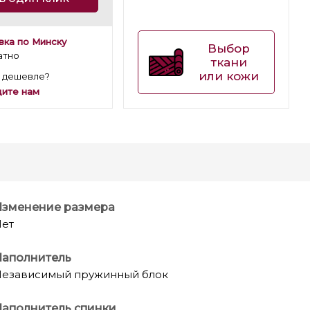
вка по Минску
Выбор
атно
ткани
или кожи
 дешевле?
ите нам
Изменение размера
ет
Наполнитель
езависимый пружинный блок
аполнитель спинки