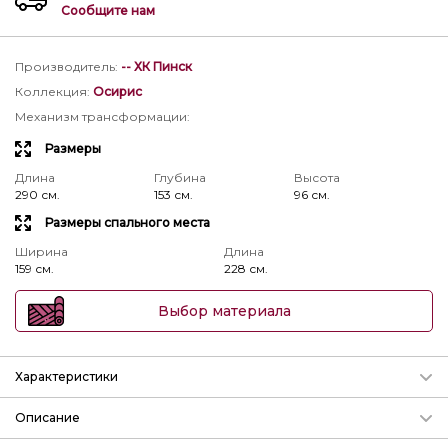
Сообщите нам
Производитель
:
-- ХК Пинск
Коллекция
:
Осирис
Механизм трансформации
:
Размеры
Длина
Глубина
Высота
290 см.
153 см.
96 см.
Размеры спального места
Ширина
Длина
159 см.
228 см.
Выбор материала
Характеристики
Механизм трансформации
Описание
Подробнее о механизмах
Данная модель дивана выполняется на независимых