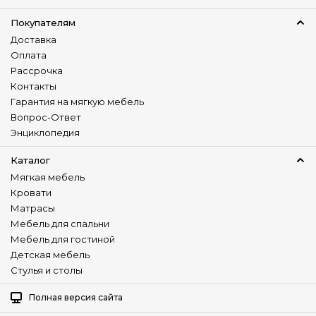
1000-920
мм.
Материал обивки
Покупателям
кресло Солсбери
ММ-107-01
дгв:
1030-1000-920
мм.
Ткань
Доставка
Оплата
Количество сидячих мест
Рассрочка
0
Контакты
Количество спальных мест
Гарантия на мягкую мебель
Нет
Вопрос-Ответ
Энциклопедия
Подушки в комплекте
Нет
Каталог
Мягкая мебель
Стиль
Кровати
Практичный
Матрасы
Мебель для спальни
Варианты трансформации
Нераскладной
Мебель для гостиной
Детская мебель
Регулируемая спинка
Стулья и столы
Нет
Полная версия сайта
Изготовление в коже