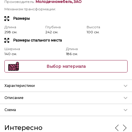
Производитель
:
Молодечномебель, ЗАО
Механизм трансформации
:
Размеры
Длина
Глубина
Высота
298 см.
242 см.
100 см.
Размеры спального места
Ширина
Длина
140 см.
186 см.
Выбор материала
Характеристики
Механизм трансформации
Описание
Подробнее о механизмах
Наиболее полная коллекция моделей мягкой мебели из
Схема
ткани Солсбери
ММ-107
params.param_3
Длина
Глубина
Высота
изготавливается только из тканей импортного
298 см.
242 см.
100 см.
производства в широком ассортименте:
Интересно