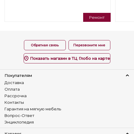
Изготовление в коже
Нет
Ремонт
Наличие секции реклайнера
Универсальный угол
Нет
Обратная связь
Перезвоните мне
Изменение размера
Нет
Показать магазин в ТЦ Глобо на карте
Наличие столика
Нет
Покупателям
Доставка
Детский диван
Оплата
Нет
Рассрочка
Контакты
Гарантия на мягкую мебель
Вопрос-Ответ
Энциклопедия
Каталог