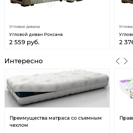
Материал каркаса
Материал обивки
Комбинация тканей
Угловые диваны
Угловы
Количество сидячих мест
Угловой диван Роксана
Углов
0
2 559
руб.
2 37
Количество спальных мест
Нет
Интересно
Подушки в комплекте
Нет
Стиль
Практичный
Варианты трансформации
Раскладной
Преимущества матраса со съемным
Прав
Регулируемая спинка
чехлом
Нет