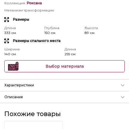
Коллекция
:
Роксана
Механизм трансформации
:
Размеры
Длина
Глубина
Высота
333 см.
150 см.
89 см.
Размеры спального места
Ширина
Длина
140 см.
255 см.
Выбор материала
Характеристики
Механизм трансформации
Описание
Подробнее о механизмах
Угловой диван Роксана ММ-209-11/-01
params.param_3
Похожие товары
дгв :
3330-1450-930
мм,спальное место шд:
1400-2550
мм
Длина
Глубина
Высота
333 см.
150 см.
89 см.
Механизм трансформации «Тик-Так»
предназначен для