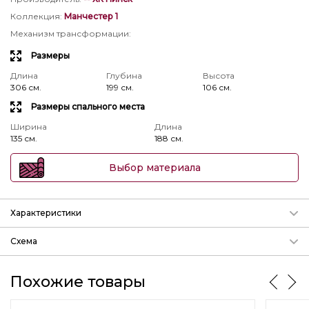
Коллекция
:
Манчестер 1
Механизм трансформации
:
Размеры
Длина
Глубина
Высота
306 см.
199 см.
106 см.
Размеры спального места
Ширина
Длина
135 см.
188 см.
Выбор материала
Характеристики
Механизм трансформации
Схема
Подробнее о механизмах
params.param_3
Похожие товары
Длина
Глубина
Высота
306 см.
199 см.
106 см.