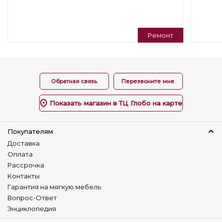
Раскладной
Нераскладной
Регулируемая спинка
Ремонт
Нет
Универсальный угол
Нет
Обратная связь
Перезвоните мне
Изготовление в коже
Да
Показать магазин в ТЦ Глобо на карте
Наличие столика
Нет
Покупателям
Доставка
Детский диван
Оплата
Нет
Рассрочка
Контакты
Гарантия на мягкую мебель
Вопрос-Ответ
Энциклопедия