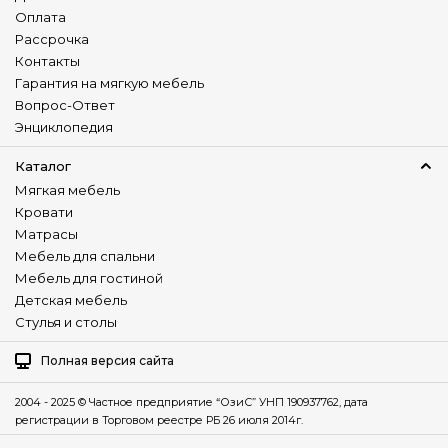
Оплата
Универсальный угол
Рассрочка
Нет
Контакты
Гарантия на мягкую мебель
Изготовление в коже
Вопрос-Ответ
Нет
Энциклопедия
Наличие столика
Нет
Каталог
Мягкая мебель
Детский диван
Кровати
Нет
Матрасы
Мебель для спальни
Мебель для гостиной
Детская мебель
Стулья и столы
Полная версия сайта
2004 - 2025 © Частное предприятие “ОзиС” УНП 190937762, дата
регистрации в Торговом реестре РБ 26 июля 2014г.