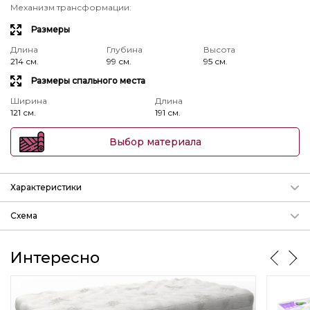
Механизм трансформации
:
Размеры
Длина
Глубина
Высота
214 см.
99 см.
95 см.
Размеры спального места
Ширина
Длина
121 см.
191 см.
Выбор материала
Характеристики
Механизм трансформации
Схема
Подробнее о механизмах
params.param_3
Интересно
Длина
Глубина
Высота
214 см.
99 см.
95 см.
params.param_2