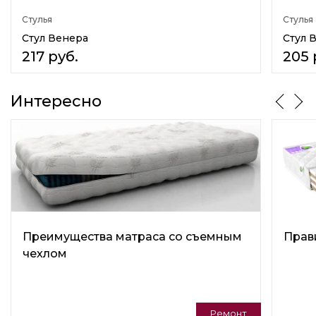
Колесики
Стулья
Стулья
Нет
Стул Венера
Стул 
217
руб.
205
Назначение
В гостиную
На кухню
Интересно
Для столовой
Преимущества матраса со съемным
Прав
чехлом
Ремонт