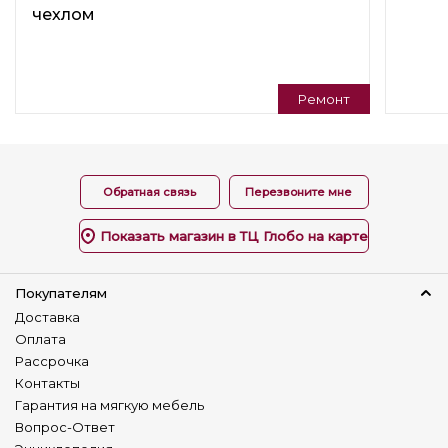
чехлом
Подушки в комплекте
Нет
Варианты трансформации
Раскладной
Ремонт
Регулируемая спинка
Нет
Универсальный угол
Обратная связь
Перезвоните мне
Нет
Показать магазин в ТЦ Глобо на карте
Изготовление в коже
Нет
Покупателям
Наличие столика
Доставка
Нет
Оплата
Рассрочка
Детский диван
Контакты
Да
Гарантия на мягкую мебель
Вопрос-Ответ