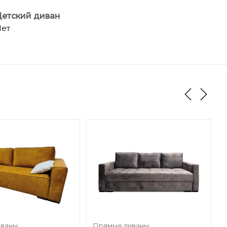
етский диван
ет
иваны
Прямые диваны