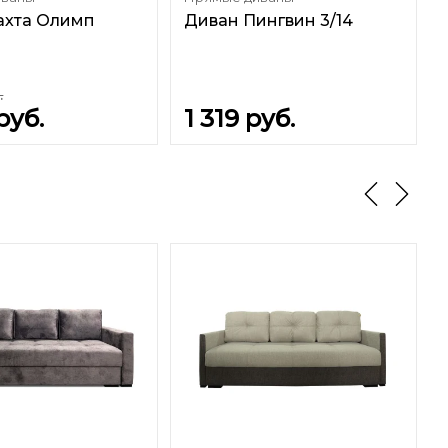
тахта Олимп
Диван Пингвин 3/14
.
руб.
1 319
руб.