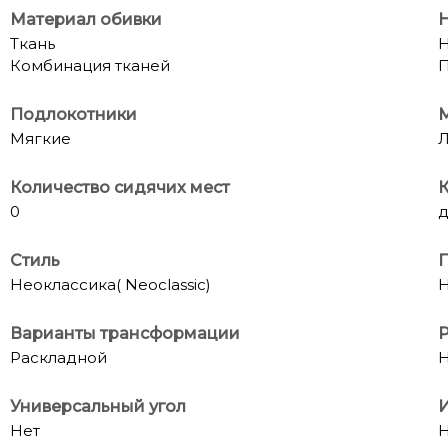
Материал обивки
Н
Ткань
Н
Комбинация тканей
П
Подлокотники
М
Мягкие
Л
Количество сидячих мест
К
0
д
Стиль
П
Неоклассика( Neoclassic)
Н
Варианты трансформации
Р
Раскладной
Н
Универсальный угол
И
Нет
Н