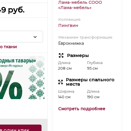
Лама-мебель СООО
«Лама-мебель»
49
руб.
Коллекция
Пингвин
Механизм трансформации
Еврокнижка
о ткани
Размеры
Длина
Глубина
208 см
95 см
Размеры спального
места
Ширина
Длина
140 см
190 см
Смотреть подробнее
в один клик