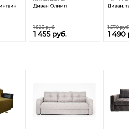
Пингвин
Диван Олимп
Диван, 
1 523
руб.
1 570
руб
1 455
руб.
1 490