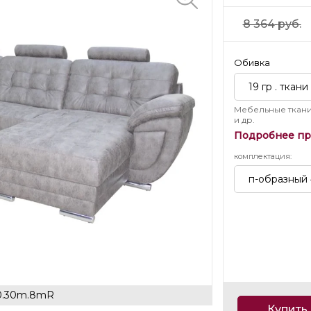
8 364
руб.
Обивка
19 гр . ткани
Мебельные ткани
и др.
Подробнее пр
комплектация
:
п-образный
90.30m.8mR
Купить 