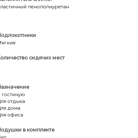
ластичный пенополиуретан
Подлокотники
Мягкие
оличество сидячих мест
Назначение
 гостиную
ля отдыха
ля дома
ля офиса
одушки в комплекте
ет