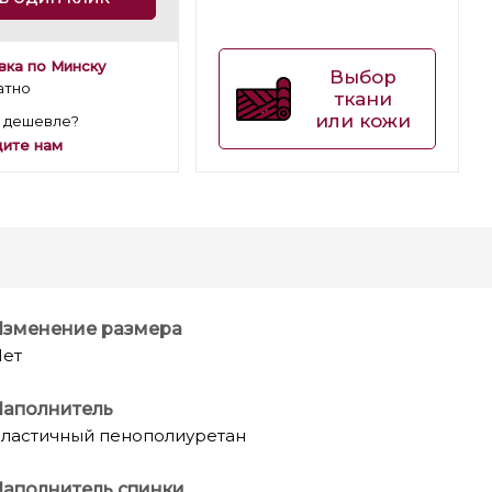
вка по Минску
Выбор
атно
ткани
или кожи
 дешевле?
ите нам
Изменение размера
ет
Наполнитель
ластичный пенополиуретан
аполнитель спинки