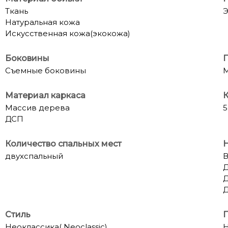
Ткань
Э
Натуральная кожа
Искусственная кожа(экокожа)
Боковины
Съемные боковины
Материал каркаса
К
Массив дерева
5
ДСП
Количество спальных мест
двухспальный
В
Д
Д
Д
Стиль
П
Неоклассика( Neoclassic)
Н