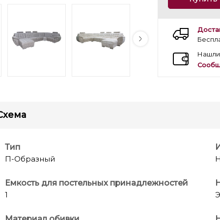
Доста
Беспл
Нашли
Сообщ
Схема
Тип
П-Образный
Н
Емкость для постельных принадлежностей
1
Э
Материал обивки
Н