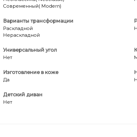
Современный( Modern)
Варианты трансформации
Р
Раскладной
Н
Нераскладной
Универсальный угол
Нет
М
Изготовление в коже
Н
Да
Н
Детский диван
Нет