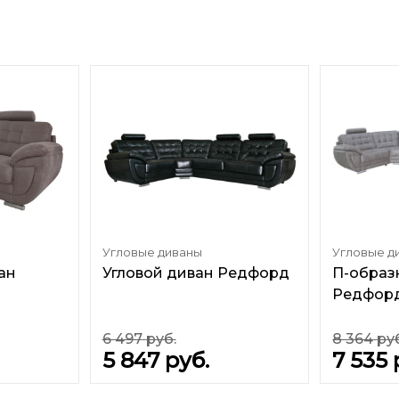
Угловые диваны
Угловые д
ан
Угловой диван Редфорд
П-образ
Редфор
6 497
руб.
8 364
ру
5 847
руб.
7 535