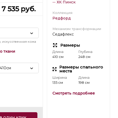
-- ХК Пинск
7 535
руб.
Коллекция
Редфорд
Механизм трансформации
Седафлекс
, искусственная кожа
Размеры
о ткани
Длина
Глубина
410 см
248 см
Размеры спального
 410см
места
Ширина
Длина
135 см
198 см
Смотреть подробнее
в один клик