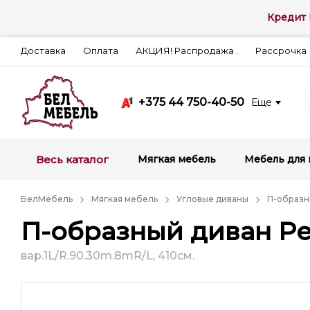
Кредит 
Доставка
Оплата
АКЦИЯ! Распродажа .
Рассрочка
+375 44 750-40-50
Еще
Весь каталог
Мягкая мебель
Мебель для 
БелМебель
Мягкая мебель
Угловые диваны
П-образн
П-образный диван Р
вар.1L/R.90.30m.8mR/L, 410см.