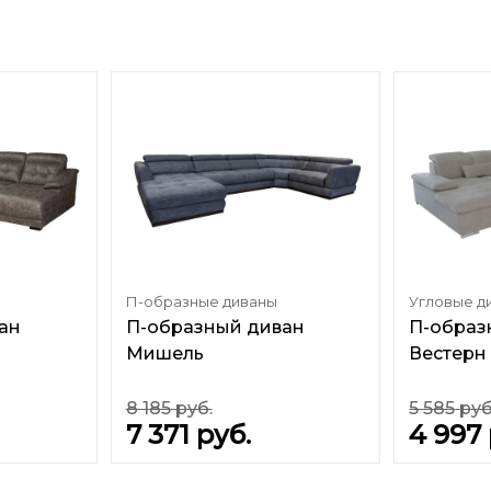
П-образные диваны
Угловые д
ан
П-образный диван
П-образ
Мишель
Вестерн
8 185
руб.
5 585
руб
7 371
руб.
4 997