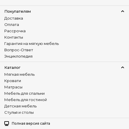
дгв:
4140-2420-1010
мм.
угловой диван Мишель 3mL(R).8mR(L)
дгв:
3040-
Стиль
Покупателям
1900-1010
мм.
Неоклассика( Neoclassic)
угловой диван Мишель 3ML(R).90.1AR(L
) дгв:
3250-
Доставка
2400-1010
мм.
Современный( Modern)
Оплата
Практичный
Рассрочка
Контакты
Подушки в комплекте
Гарантия на мягкую мебель
Нет
Вопрос-Ответ
Варианты трансформации
Энциклопедия
Раскладной
Нераскладной
Каталог
Мягкая мебель
Регулируемая спинка
Кровати
Нет
Матрасы
Мебель для спальни
Универсальный угол
Мебель для гостиной
Нет
Детская мебель
Изготовление в коже
Стулья и столы
Нет
Полная версия сайта
Наличие столика