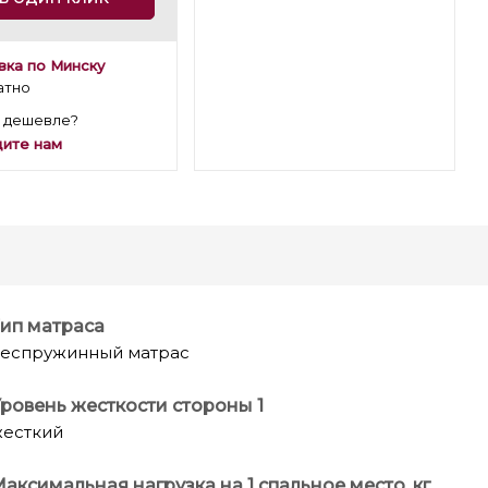
вка по Минску
атно
 дешевле?
ите нам
ип матраса
еспружинный матрас
ровень жесткости стороны 1
есткий
аксимальная нагрузка на 1 спальное место, кг.