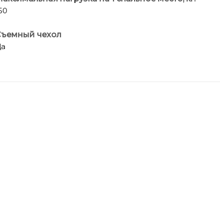
50
Съемный чехол
Да