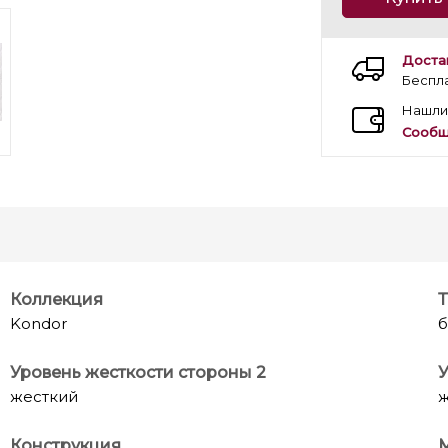
Доста
Беспл
Нашли
Сообщ
Коллекция
Т
Kondor
б
Уровень жесткости стороны 2
У
жесткий
ж
Конструкция
М