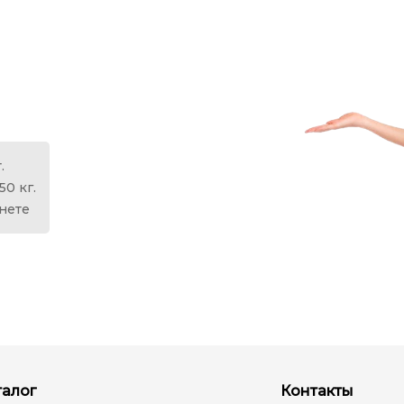
.
50 кг.
анете
талог
Контакты