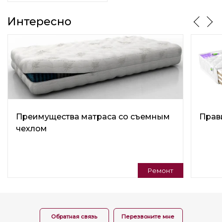
Максимальная нагрузка на 1 спальное место, кг.
Интересно
150
Количество пружин шт./м.кв
0
Съемный чехол
Да
Преимущества матраса со съемным
Прав
чехлом
Ремонт
Обратная связь
Перезвоните мне