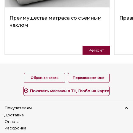
Универсальный угол
Нет
Преимущества матраса со съемным
Прав
чехлом
Изготовление в коже
Нет
Наличие столика
Нет
Ремонт
Детский диван
Нет
Обратная связь
Перезвоните мне
Показать магазин в ТЦ Глобо на карте
Покупателям
Доставка
Оплата
Рассрочка