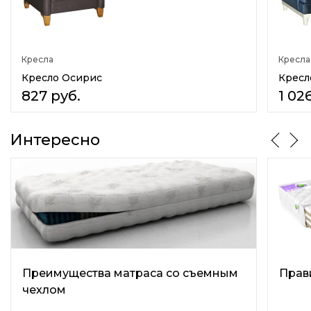
Подлокотники
Мягкие подлокотники
Кресла
Кресла
Наполнитель спинки
Эластичный пенополиуретан
Кресло Осирис
Кресл
827
руб.
1 02
Наполнитель
Пружинный блок bonnell
Интересно
Материал изготовления каркаса
Массив дерева
Дсп
Фанера
Двп
Материал обивки
Ткань
Велюр
Шенилл
Преимущества матраса со съемным
Прав
Флок
чехлом
Назначение