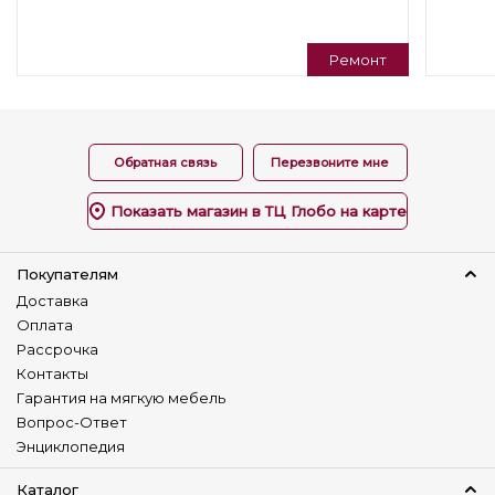
Для отдыха
В гостиную
Ремонт
Подушки в комплекте
Нет
Тип кресла
Обратная связь
Перезвоните мне
Кресло
Регулируемая спинка
Показать магазин в ТЦ Глобо на карте
Нет
Изготовление в коже
Покупателям
Нет
Доставка
Оплата
Изменение размера
Рассрочка
Нет
Контакты
Гарантия на мягкую мебель
Наличие столика
Вопрос-Ответ
Нет
Энциклопедия
Детский диван
Нет
Каталог