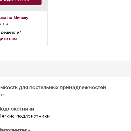
вка по Минску
атно
 дешевле?
ите нам
мкость для постельных принадлежностей
ет
Подлокотники
ягкие подлокотники
Наполнитель