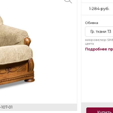
1 284
руб.
Обивка
Гр. ткани T3
микровелюр SIM
цвета
Подробнее пр
107-01
Купить 