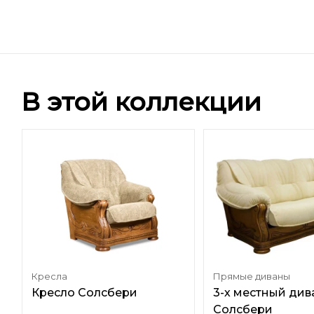
В этой коллекции
Кресла
Прямые диваны
и
Кресло Солсбери
3-х местный див
Солсбери