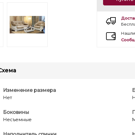
Доста
Беспл
Нашли
Сообщ
Схема
Изменение размера
Е
Нет
Н
Боковины
Несъемные
М
Наполнитель спинки