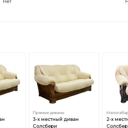
Нет
Н
Прямые диваны
Малогабар
ан
3-х местный диван
2-х мес
Солсбери
Солсбер