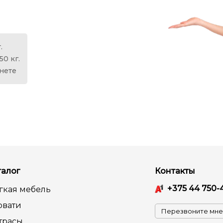
.
50 кг.
анете
талог
Контакты
+375 44 750-
гкая мебель
овати
Перезвоните мне
трасы