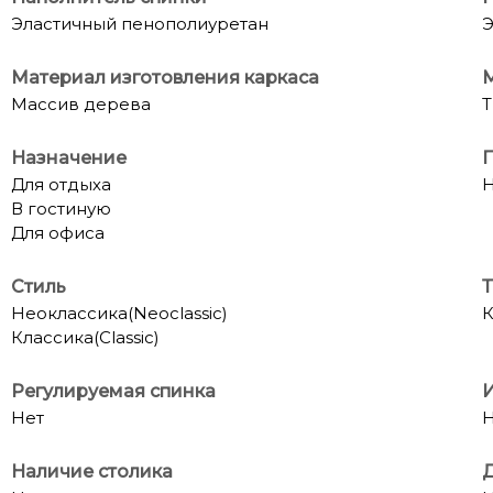
Эластичный пенополиуретан
Э
Материал изготовления каркаса
Массив дерева
Т
Назначение
П
Для отдыха
Н
В гостиную
Для офиса
Стиль
Т
Неоклассика(Neoclassic)
К
Классика(Classic)
Регулируемая спинка
И
Нет
Н
Наличие столика
Д