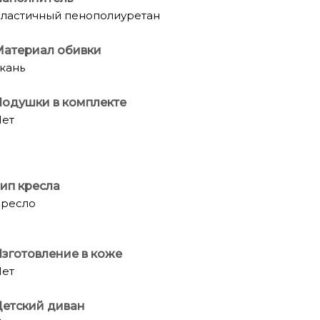
ластичный пенополиуретан
Материал обивки
кань
одушки в комплекте
ет
ип кресла
ресло
зготовление в коже
ет
етский диван