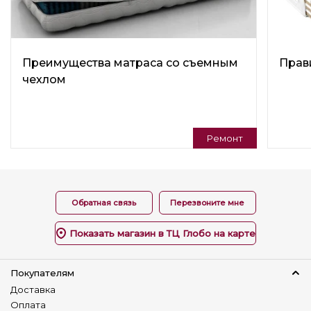
В гостиную
Подушки в комплекте
Нет
Преимущества матраса со съемным
Прав
Тип кресла
чехлом
Кресло
Регулируемая спинка
Нет
Ремонт
Изготовление в коже
Нет
Изменение размера
Нет
Обратная связь
Перезвоните мне
Наличие столика
Показать магазин в ТЦ Глобо на карте
Нет
Детский диван
Покупателям
Нет
Доставка
Оплата