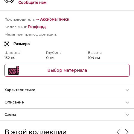
Сообщите нам
Производитель
:
-- Аксиома Пинск
Коллекция
:
Редфорд
Механизм трансформации
:
Размеры
Ширина
Глубина
Высота
132 см.
0 см.
104 см.
Выбор материала
Характеристики
Механизм трансформации
Описание
Подробнее о механизмах
Кресло от набора мягкой мебели Редфорд дгв:
1340-
Схема
1040-1050
мм
params.param_3
Ширина
Глубина
Высота
132 см.
0 см.
104 см.
В этой коллекции